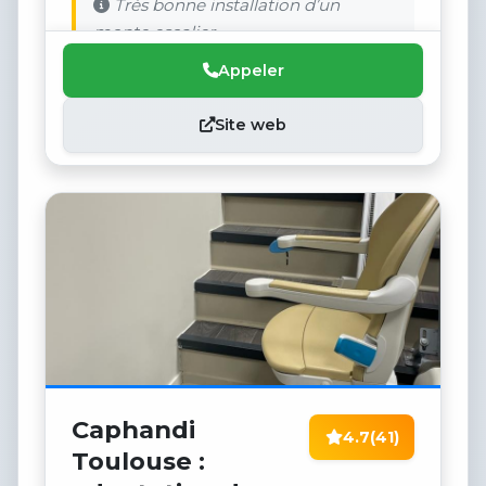
Très bonne installation d’un
monte escalier.
Appeler
Site web
Caphandi
4.7
(41)
Toulouse :