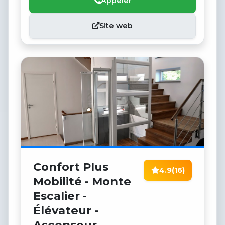
Appeler
Site web
Confort Plus
4.9
(16)
Mobilité - Monte
Escalier -
Élévateur -