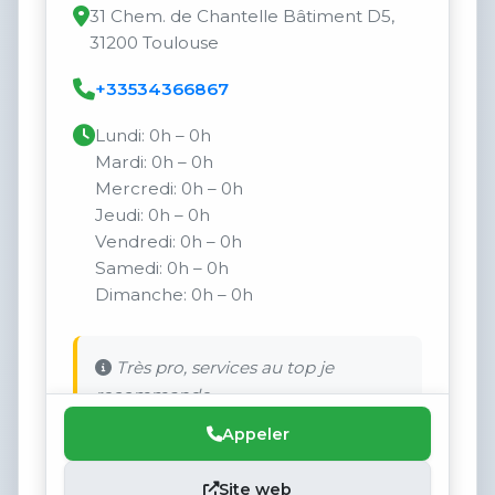
31 Chem. de Chantelle Bâtiment D5,
31200 Toulouse
+33534366867
Lundi: 0h – 0h
Mardi: 0h – 0h
Mercredi: 0h – 0h
Jeudi: 0h – 0h
Vendredi: 0h – 0h
Samedi: 0h – 0h
Dimanche: 0h – 0h
Très pro, services au top je
recommande .
Appeler
Site web