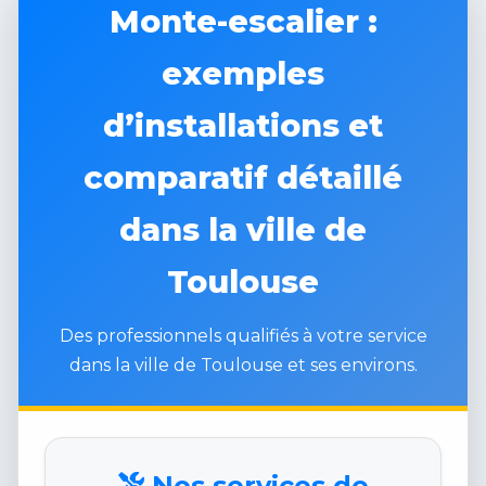
Monte-escalier :
exemples
d’installations et
comparatif détaillé
dans la ville de
Toulouse
Des professionnels qualifiés à votre service
dans la ville de Toulouse et ses environs.
Nos services de