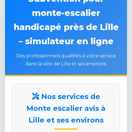
monte-escalier
handicapé près de Lille
– simulateur en ligne
Des professionnels qualifiés à votre service
dans la ville de Lille et ses environs.
Nos services de
Monte escalier avis à
Lille et ses environs