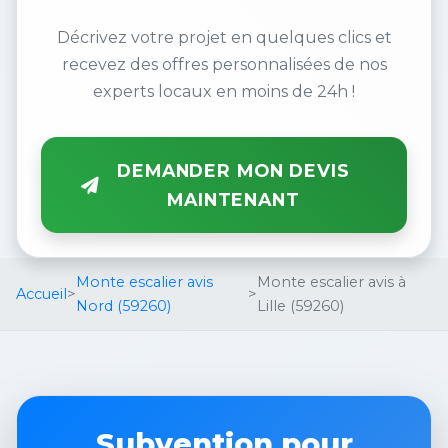
Décrivez votre projet en quelques clics et
recevez des offres personnalisées de nos
experts locaux en moins de 24h !
DEMANDER MON DEVIS
MAINTENANT
Monte escalier avis
Monte escalier avis à
Accueil
>
>
Nord (59260)
Lille (59260)
Subvention pour