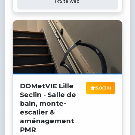
Site web
DOMetVIE Lille
5.0
(30)
Seclin - Salle de
bain, monte-
escalier &
aménagement
PMR